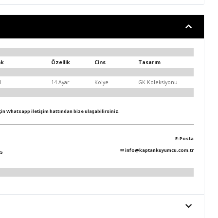
nk
Özellik
Cins
Tasarım
l
14 Ayar
Kolye
GK Koleksiyonu
için Whatsapp iletişim hattından bize ulaşabilirsiniz.
E-Posta
✉
info@kaptankuyumcu.com.tr
5