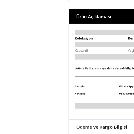
Ürün Açıklaması
Koleksiyon
Re
Kaptan®
Yeşi
Ürünle ilgili gram veya daha detaylı bilgi 
İletişim
WhatsApp
4443558
0549490555
Ödeme ve Kargo Bilgisi