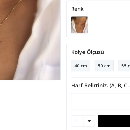
Renk
Kolye Ölçüsü
40 cm
50 cm
55 
Harf Belirtiniz. (A, B, C