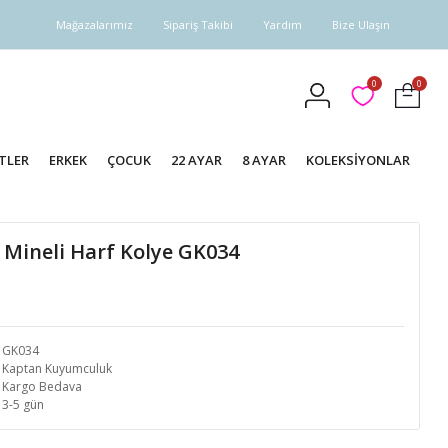
Mağazalarımız
Sipariş Takibi
Yardım
Bize Ulaşın
0
0
TLER
ERKEK
ÇOCUK
22 AYAR
8 AYAR
KOLEKSİYONLAR
 Mineli Harf Kolye GK034
GK034
Kaptan Kuyumculuk
Kargo Bedava
3-5 gün