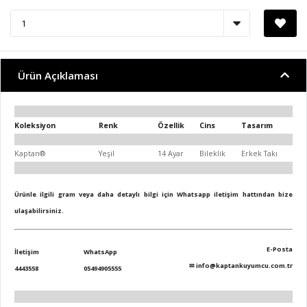
Ürün Açıklaması
Koleksiyon
Renk
Özellik
Cins
Tasarım
Kaptan®
Yeşil
14 Ayar
Bileklik
Erkek Takı
Ürünle ilgili gram veya daha detaylı bilgi için Whatsapp iletişim hattından bize
ulaşabilirsiniz.
E-Posta
İletişim
WhatsApp
✉
info@kaptankuyumcu.com.tr
4443558
05494905555