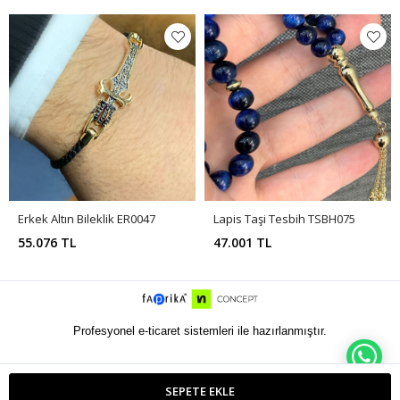
Erkek Altın Bileklik ER0047
Lapis Taşi Tesbih TSBH075
55.076 TL
47.001 TL
Profesyonel e-ticaret sistemleri ile hazırlanmıştır.
WH
SEPETE EKLE