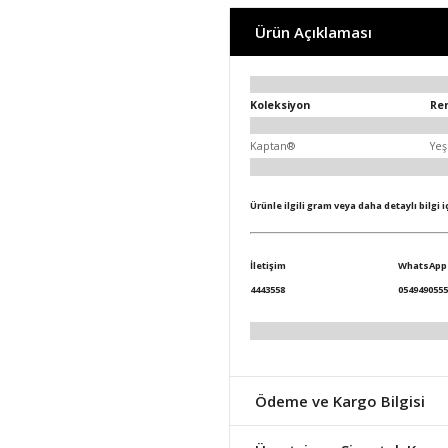
Ürün Açıklaması
Koleksiyon
Re
Kaptan®
Yeş
Ürünle ilgili gram veya daha detaylı bilgi 
İletişim
WhatsApp
4443558
0549490555
Ödeme ve Kargo Bilgisi