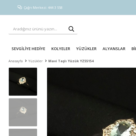
Çağrı Merkezi: 444 3 558
SEVGİLİYE HEDİYE
KOLYELER
YÜZÜKLER
ALYANSLAR
Bİ
Anasayfa
Yüzükler
Mavi Taşlı Yüzük YZ55154