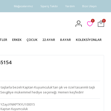
Mağazalarımız
Sipariş Takibi
Yardım
Bize Ulaşın
0
0
TLER
ERKEK
ÇOCUK
22 AYAR
8 AYAR
KOLEKSİYONLAR
55154
i taşlarla bezeli Kaptan Kuyumculuk'tan şık ve özel tasarımlı taşlı
n. Sevgiliye mükemmel hediye seçeneği. Hemen keşfedin!
YZayzYNIKPTKYU100015
Kaptan Kuyumculuk