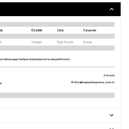
nk
Özellik
Cins
Tasarım
il
14 Ayar
Taşlı Yüzük
Yüzük
için Whatsapp iletişim hattından bize ulaşabilirsiniz.
E-Posta
✉
info@kaptankuyumcu.com.tr
5