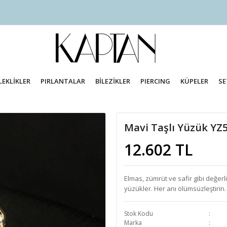
LEKLİKLER
PIRLANTALAR
BİLEZİKLER
PIERCING
KÜPELER
SE
Mavi Taşlı Yüzük YZ
12.602 TL
Elmas, zümrüt ve safir gibi değerl
yüzükler. Her anı ölümsüzleştiri
Stok Kodu
Marka