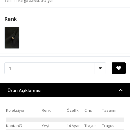
Tahmini Kargo Süresi
3-5 gün
Renk
Ürün Açıklaması
Koleksiyon
Renk
Özellik
Cins
Tasarım
Kaptan®
Yeşil
14 Ayar
Tragus
Tragus