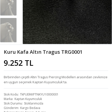
Kuru Kafa Altın Tragus TRG0001
9.252 TL
Birbirinden çeşitli Altın Tragus Piercing Modelleri arasından zevkinize
en uygun seçenek Kaptan Kuyumculuk'ta.
Stok Kodu
TkPUElKKPTNKYU10000001
Marka
Kaptan Kuyumculuk
Stok Durumu
Stoklarımızda
Gönderim
Kargo Bedava