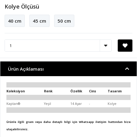
Kolye Ölçüsü
40 cm
45 cm
50 cm
Ürün Açıklaması
Koleksiyon
Renk
Özellik
Cins
Tasarım
Kaptan®
Yeşil
14 Ayar
-
Kolye
Ürünle ilgili gram veya daha detaylı bilgi için Whatsapp iletişim hattından bize
ulaşabilirsiniz.