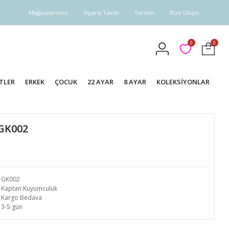
Mağazalarımız
Sipariş Takibi
Yardım
Bize Ulaşın
0
0
TLER
ERKEK
ÇOCUK
22 AYAR
8 AYAR
KOLEKSİYONLAR
 GK002
GK002
Kaptan Kuyumculuk
Kargo Bedava
3-5 gün