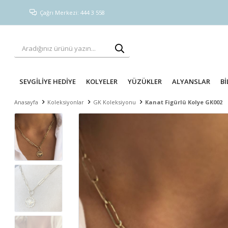
Çağrı Merkezi: 444 3 558
SEVGİLİYE HEDİYE
KOLYELER
YÜZÜKLER
ALYANSLAR
Bİ
Anasayfa
Koleksiyonlar
GK Koleksiyonu
Kanat Figürlü Kolye GK002