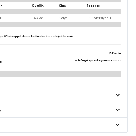
nk
Özellik
Cins
Tasarım
l
14 Ayar
Kolye
GK Koleksiyonu
için Whatsapp iletişim hattından bize ulaşabilirsiniz.
E-Posta
✉
info@kaptankuyumcu.com.tr
5
o