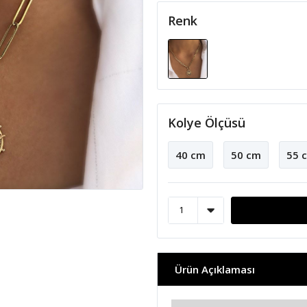
Renk
Kolye Ölçüsü
40 cm
50 cm
55 
Ürün Açıklaması