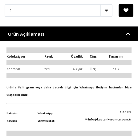
Ürün Açıklaması
Koleksiyon
Renk
Özellik
Cins
Tasarım
Kaptan®
Yeşil
14 Ayar
Örgü
Bilezik
Ürünle ilgili gram veya daha detaylı bilgi için Whatsapp iletişim hattından bize
ulaşabilirsiniz.
E-Posta
İletişim
WhatsApp
✉
info@kaptankuyumcu.com.tr
4443558
05494905555