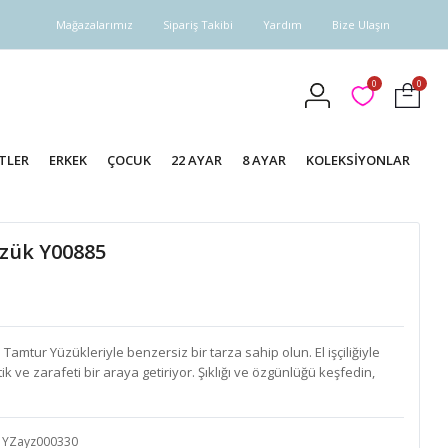
Mağazalarımız
Sipariş Takibi
Yardım
Bize Ulaşın
0
0
TLER
ERKEK
ÇOCUK
22 AYAR
8 AYAR
KOLEKSİYONLAR
üzük Y00885
mtur Yüzükleriyle benzersiz bir tarza sahip olun. El işçiliğiyle
k ve zarafeti bir araya getiriyor. Şıklığı ve özgünlüğü keşfedin,
YZayz000330