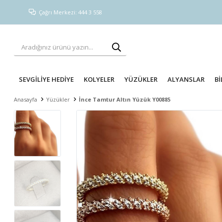
Çağrı Merkezi: 444 3 558
SEVGİLİYE HEDİYE
KOLYELER
YÜZÜKLER
ALYANSLAR
Bİ
Anasayfa
Yüzükler
İnce Tamtur Altın Yüzük Y00885