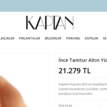
LEKLİKLER
PIRLANTALAR
BİLEZİKLER
PIERCING
KÜPELER
SE
İnce Tamtur Altın Y
21.279 TL
Kaptan Kuyumculuk'un büyüleyici Ta
özenle tasarlanan yüzükler, esteti
kendinizi özel hissedin!
Stok Kodu