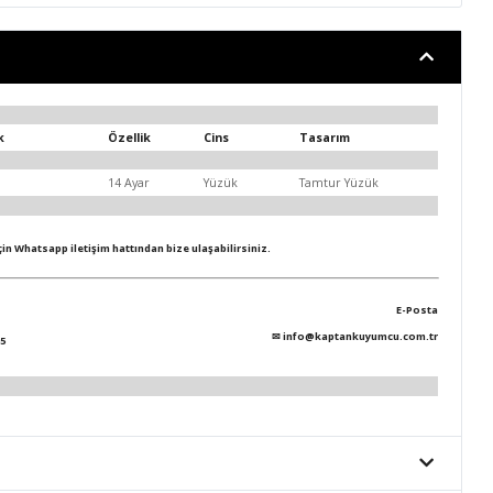
k
Özellik
Cins
Tasarım
14 Ayar
Yüzük
Tamtur Yüzük
için Whatsapp iletişim hattından bize ulaşabilirsiniz.
E-Posta
✉
info@kaptankuyumcu.com.tr
5