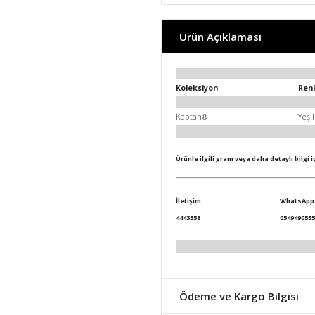
Ürün Açıklaması
Koleksiyon
Ren
Kaptan®
Yeşil
Ürünle ilgili gram veya daha detaylı bilgi 
İletişim
WhatsApp
4443558
0549490555
Ödeme ve Kargo Bilgisi