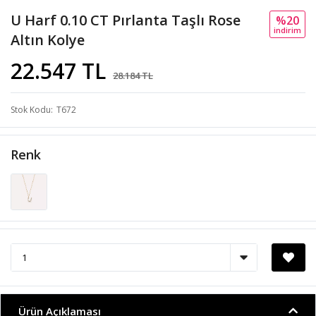
U Harf 0.10 CT Pırlanta Taşlı Rose
%20
i̇ndi̇ri̇m
Altın Kolye
22.547 TL
28.184 TL
Stok Kodu
T672
Renk
Ürün Açıklaması