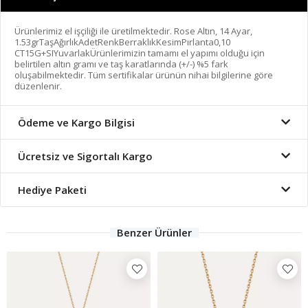
Ürünlerimiz el işçiliği ile üretilmektedir. Rose Altın, 14 Ayar,
1.53grTaşAğırlıkAdetRenkBerraklıkKesimPırlanta0,10
CT15G+SIYuvarlakÜrünlerimizin tamamı el yapımı olduğu için
belirtilen altın gramı ve taş karatlarında (+/-) %5 fark
oluşabilmektedir. Tüm sertifikalar ürünün nihai bilgilerine göre
düzenlenir.
Ödeme ve Kargo Bilgisi
Ücretsiz ve Sigortalı Kargo
Hediye Paketi
Benzer Ürünler