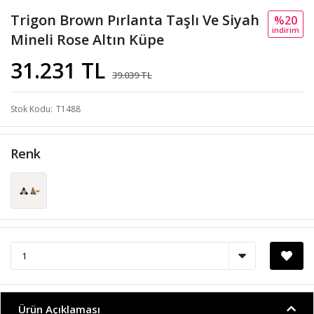
Trigon Brown Pırlanta Taşlı Ve Siyah
%20
i̇ndi̇ri̇m
Mineli Rose Altın Küpe
31.231 TL
39.039 TL
Stok Kodu
T1488
Renk
Ürün Açıklaması