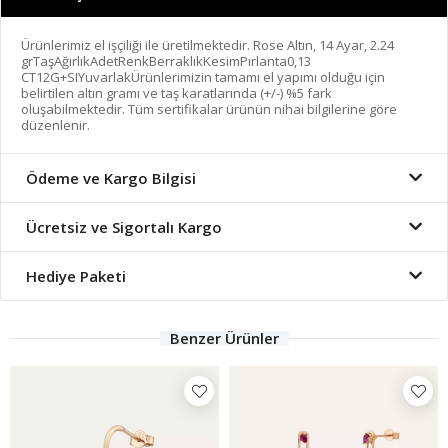
Ürünlerimiz el işçiliği ile üretilmektedir. Rose Altın, 14 Ayar, 2.24
grTaşAğırlıkAdetRenkBerraklıkKesimPırlanta0,13
CT12G+SIYuvarlakÜrünlerimizin tamamı el yapımı olduğu için
belirtilen altın gramı ve taş karatlarında (+/-) %5 fark
oluşabilmektedir. Tüm sertifikalar ürünün nihai bilgilerine göre
düzenlenir.
Ödeme ve Kargo Bilgisi
Ücretsiz ve Sigortalı Kargo
Hediye Paketi
Benzer Ürünler