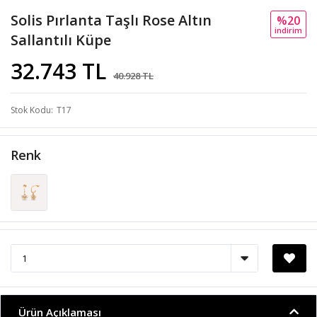
Solis Pırlanta Taşlı Rose Altın
%20
i̇ndi̇ri̇m
Sallantılı Küpe
32.743 TL
40.928 TL
Stok Kodu
T17
Renk
Ürün Açıklaması