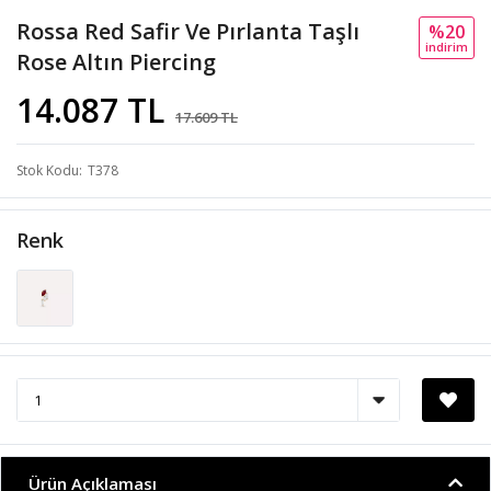
Rossa Red Safir Ve Pırlanta Taşlı
%20
i̇ndi̇ri̇m
Rose Altın Piercing
14.087 TL
17.609 TL
Stok Kodu
T378
Renk
Ürün Açıklaması