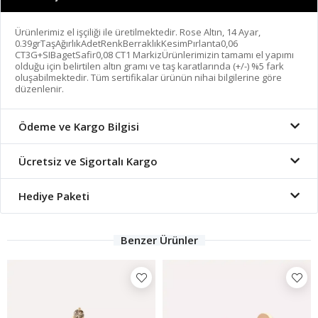
Ürünlerimiz el işçiliği ile üretilmektedir. Rose Altın, 14 Ayar,
0.39grTaşAğırlıkAdetRenkBerraklıkKesimPırlanta0,06
CT3G+SIBagetSafir0,08 CT1 MarkizÜrünlerimizin tamamı el yapımı
olduğu için belirtilen altın gramı ve taş karatlarında (+/-) %5 fark
oluşabilmektedir. Tüm sertifikalar ürünün nihai bilgilerine göre
düzenlenir.
Ödeme ve Kargo Bilgisi
Ücretsiz ve Sigortalı Kargo
Hediye Paketi
Benzer Ürünler