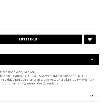
SEPETE EKLE
ktedir. Rose Altın, 14 Ayar,
ıkKesimPırlanta0,33 CT14G+SIYuvarlakMulticolor Safir0,69 CT1
 olduğu için belirtilen altın gramı ve taş karatlarında (+/-) %5 fark
r ürünün nihai bilgilerine göre düzenlenir.