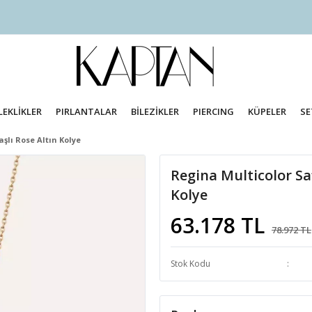
LEKLİKLER
PIRLANTALAR
BİLEZİKLER
PIERCING
KÜPELER
SE
aşlı Rose Altın Kolye
Regina Multicolor Saf
Kolye
63.178 TL
78.972 TL
Stok Kodu