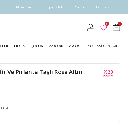
Mağazalarımız
Sipariş Takibi
Yardım
Bize Ulaşın
0
0
TLER
ERKEK
ÇOCUK
22 AYAR
8 AYAR
KOLEKSİYONLAR
ir Ve Pırlanta Taşlı Rose Altın
%20
i̇ndi̇ri̇m
T161