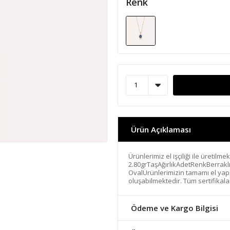
Renk
Ürün Açıklaması
Ürünlerimiz el işçiliği ile üretilme
2.80grTaşAğırlıkAdetRenkBerrakl
OvalÜrünlerimizin tamamı el yapımı
oluşabilmektedir. Tüm sertifikala
Ödeme ve Kargo Bilgisi