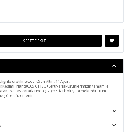
SEPETE EKLE
liği ile üretilmektedir.Sarı Altın, 14 Ayar,
ıkKesimPırlanta0,05 CT13G+SIYuvarlakÜrünlerimizin tamamı el
n gramı ve taş karatlarında (+/-) %5 fark oluşabilmektedir. Tüm
ine göre düzenlenir.
o