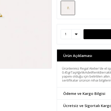
Ürün Açıklaması
Ürünlerimiz Regal Atelier'de el işçi
0.45grTaşAğırlıkAdetRenkBerrakl
yapımı olduğu için belirtilen altı
sertifikalar ürünün nihai bilgiler
Ödeme ve Kargo Bilgisi
Ücretsiz ve Sigortalı Karg