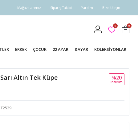
Mağazalarımız
Sipariş Takibi
Yardım
Bize Ulaşın
0
0
TLER
ERKEK
ÇOCUK
22 AYAR
8 AYAR
KOLEKSİYONLAR
 Sarı Altın Tek Küpe
%20
i̇ndi̇ri̇m
T2529