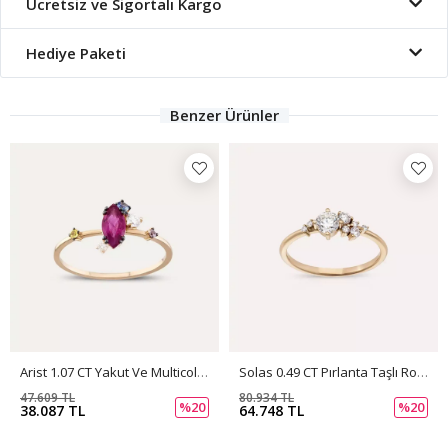
Ücretsiz ve Sigortalı Kargo
Hediye Paketi
Benzer Ürünler
Arist 1.07 CT Yakut Ve Multicolor Safir Taşlı Rose Altın Yüzük
Solas 0.49 CT Pırlanta Taşlı Rose Altın Yüzük
47.609 TL
80.934 TL
%20
%20
38.087 TL
64.748 TL