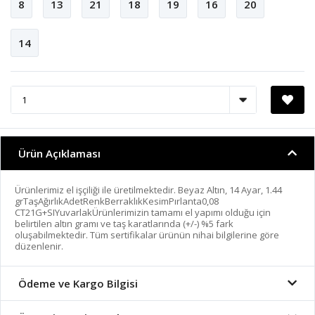
8
13
21
18
19
16
20
14
Ürün Açıklaması
Ürünlerimiz el işçiliği ile üretilmektedir. Beyaz Altın, 14 Ayar, 1.44
grTaşAğırlıkAdetRenkBerraklıkKesimPırlanta0,08
CT21G+SIYuvarlakÜrünlerimizin tamamı el yapımı olduğu için
belirtilen altın gramı ve taş karatlarında (+/-) %5 fark
oluşabilmektedir. Tüm sertifikalar ürünün nihai bilgilerine göre
düzenlenir.
Ödeme ve Kargo Bilgisi