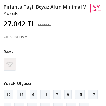
Pırlanta Taşlı Beyaz Altın Minimal V
%20
i̇ndi̇ri̇m
Yüzük
27.042 TL
33.802 TL
Stok Kodu
T1996
Renk
Yüzük Ölçüsü
10
12
6
11
7
9
15
17