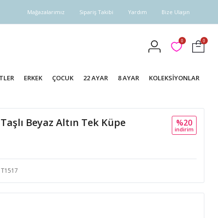
Mağazalarımız
Sipariş Takibi
Yardım
Bize Ulaşın
0
0
TLER
ERKEK
ÇOCUK
22 AYAR
8 AYAR
KOLEKSİYONLAR
 Taşlı Beyaz Altın Tek Küpe
%20
i̇ndi̇ri̇m
T1517