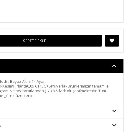
SEPETE EKLE
ktedir. Beyaz Altın, 14 Ayar,
ıkKesimPırlanta0,05 CT15G+SIYuvarlakÜrünlerimizin tamamı el
n gramı ve taş karatlarında (+/-) %5 fark oluşabilmektedir. Tüm
ine göre düzenlenir.
o