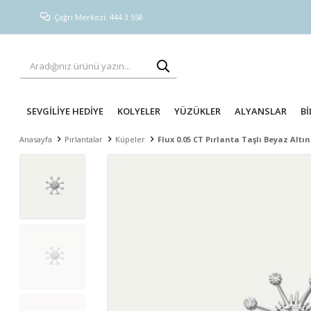
Çağrı Merkezi: 444 3 558
SEVGİLİYE HEDİYE
KOLYELER
YÜZÜKLER
ALYANSLAR
Bİ
Anasayfa
Pırlantalar
Küpeler
Flux 0.05 CT Pırlanta Taşlı Beyaz Altı