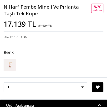
N Harf Pembe Mineli Ve Pırlanta
%20
i̇ndi̇ri̇m
Taşlı Tek Küpe
17.139 TL
21.424 TL
Stok Kodu
T1602
Renk
Ürün Açıklaması