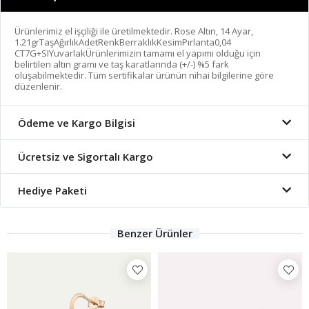
Ürünlerimiz el işçiliği ile üretilmektedir. Rose Altın, 14 Ayar,
1.21grTaşAğırlıkAdetRenkBerraklıkKesimPırlanta0,04
CT7G+SIYuvarlakÜrünlerimizin tamamı el yapımı olduğu için
belirtilen altın gramı ve taş karatlarında (+/-) %5 fark
oluşabilmektedir. Tüm sertifikalar ürünün nihai bilgilerine göre
düzenlenir.
Ödeme ve Kargo Bilgisi
Ücretsiz ve Sigortalı Kargo
Hediye Paketi
Benzer Ürünler