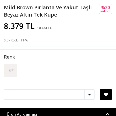
Mild Brown Pırlanta Ve Yakut Taşlı
%20
i̇ndi̇ri̇m
Beyaz Altın Tek Küpe
8.379 TL
10.474 TL
Stok Kodu
T146
Renk
Ürün Açıklaması