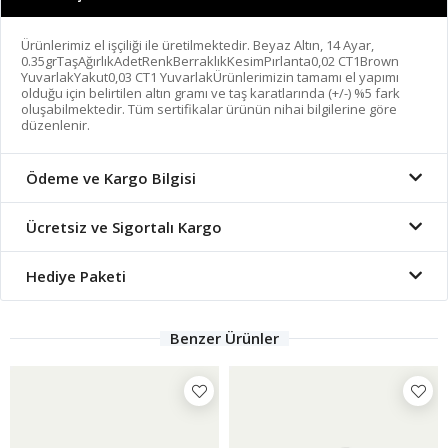
Ürünlerimiz el işçiliği ile üretilmektedir. Beyaz Altın, 14 Ayar,
0.35grTaşAğırlıkAdetRenkBerraklıkKesimPırlanta0,02 CT1Brown
YuvarlakYakut0,03 CT1 YuvarlakÜrünlerimizin tamamı el yapımı
olduğu için belirtilen altın gramı ve taş karatlarında (+/-) %5 fark
oluşabilmektedir. Tüm sertifikalar ürünün nihai bilgilerine göre
düzenlenir.
Ödeme ve Kargo Bilgisi
Ücretsiz ve Sigortalı Kargo
Hediye Paketi
Benzer Ürünler