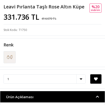
Leavi Pırlanta Taşlı Rose Altın Küpe
%20
i̇ndi̇ri̇m
331.736 TL
414.670 TL
Stok Kodu
T1750
Renk
Ürün Açıklaması