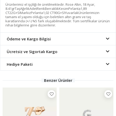
Ürünlerimiz el işçiliği ile üretilmektedir. Rose Altın, 18 Ayar,
8.41grTaşAğırlıkAdetRenkBerraklıkKesimPırlanta1,89
CT22G+SIMarkizPırlanta1,02 CT90G+SIYuvarlakÜrünlerimizin
tamamı el yapımı olduğu için belirtilen altın gramı ve taş
karatlarında (+/-) %5 fark oluşabilmektedir. Tüm sertifikalar ürünün
nihai bilgilerine göre düzenlenir.
Ödeme ve Kargo Bilgisi
Ücretsiz ve Sigortalı Kargo
Hediye Paketi
Benzer Ürünler