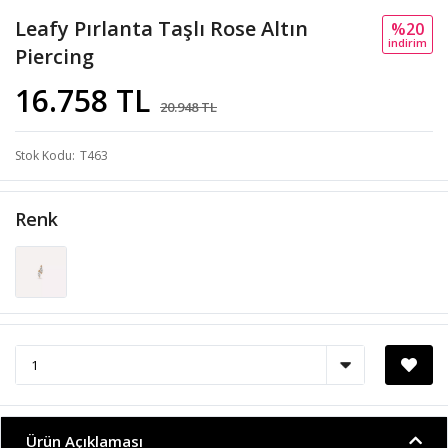
Leafy Pırlanta Taşlı Rose Altın
%20
i̇ndi̇ri̇m
Piercing
16.758 TL
20.948 TL
Stok Kodu
T463
Renk
Ürün Açıklaması