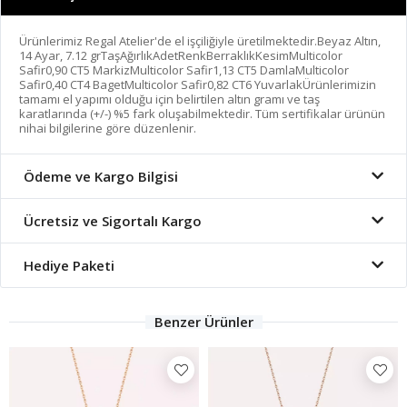
Ürünlerimiz Regal Atelier'de el işçiliğiyle üretilmektedir.Beyaz Altın,
14 Ayar, 7.12 grTaşAğırlıkAdetRenkBerraklıkKesimMulticolor
Safir0,90 CT5 MarkizMulticolor Safir1,13 CT5 DamlaMulticolor
Safir0,40 CT4 BagetMulticolor Safir0,82 CT6 YuvarlakÜrünlerimizin
tamamı el yapımı olduğu için belirtilen altın gramı ve taş
karatlarında (+/-) %5 fark oluşabilmektedir. Tüm sertifikalar ürünün
nihai bilgilerine göre düzenlenir.
Ödeme ve Kargo Bilgisi
Ücretsiz ve Sigortalı Kargo
Hediye Paketi
Benzer Ürünler