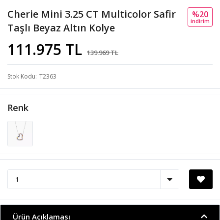
Cherie Mini 3.25 CT Multicolor Safir
%20
i̇ndi̇ri̇m
Taşlı Beyaz Altın Kolye
111.975 TL
139.969 TL
Stok Kodu
T2363
Renk
Ürün Açıklaması