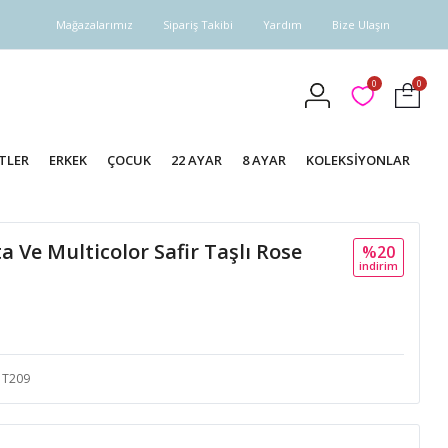
Mağazalarımız
Sipariş Takibi
Yardım
Bize Ulaşın
0
0
TLER
ERKEK
ÇOCUK
22 AYAR
8 AYAR
KOLEKSİYONLAR
a Ve Multicolor Safir Taşlı Rose
%20
i̇ndi̇ri̇m
T209