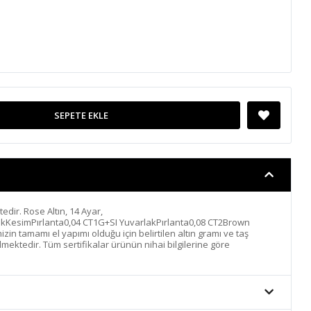
SEPETE EKLE
ktedir. Rose Altın, 14 Ayar,
ıkKesimPırlanta0,04 CT1G+SI YuvarlakPırlanta0,08 CT2Brown
zin tamamı el yapımı olduğu için belirtilen altın gramı ve taş
lmektedir. Tüm sertifikalar ürünün nihai bilgilerine göre