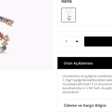
Renk
Ürün Açıklaması
Ürünlerimiz el işçiliği ile üretilme
1.76grTaşAğırlıkAdetRenkBerrakl
YuvarlakSafir0,94 CT12 Ürünlerimi
karatlarında (+/-) %5 fark oluşabi
düzenlenir.
Ödeme ve Kargo Bilgisi