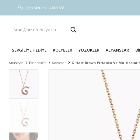
Çağrı Merkezi: 444 3 558
SEVGİLİYE HEDİYE
KOLYELER
YÜZÜKLER
ALYANSLAR
Bİ
Anasayfa
Pırlantalar
Kolyeler
G Harf Brown Pırlanta Ve Multicolor S