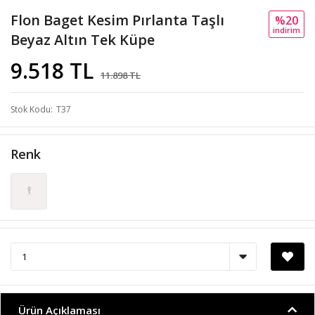
Flon Baget Kesim Pırlanta Taşlı
%20
i̇ndi̇ri̇m
Beyaz Altın Tek Küpe
9.518 TL
11.898 TL
Stok Kodu
T37
Renk
Ürün Açıklaması