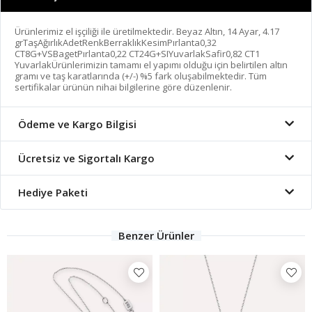
Ürünlerimiz el işçiliği ile üretilmektedir. Beyaz Altın, 14 Ayar, 4.17
grTaşAğırlıkAdetRenkBerraklıkKesimPırlanta0,32
CT8G+VSBagetPırlanta0,22 CT24G+SIYuvarlakSafir0,82 CT1
YuvarlakÜrünlerimizin tamamı el yapımı olduğu için belirtilen altın
gramı ve taş karatlarında (+/-) %5 fark oluşabilmektedir. Tüm
sertifikalar ürünün nihai bilgilerine göre düzenlenir.
Ödeme ve Kargo Bilgisi
Ücretsiz ve Sigortalı Kargo
Hediye Paketi
Benzer Ürünler