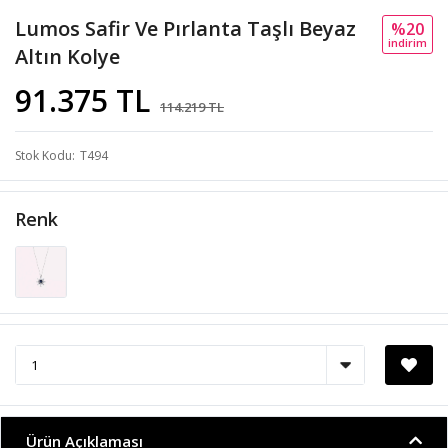
Lumos Safir Ve Pırlanta Taşlı Beyaz
%20
i̇ndi̇ri̇m
Altın Kolye
91.375 TL
114.219 TL
Stok Kodu
T494
Renk
Ürün Açıklaması