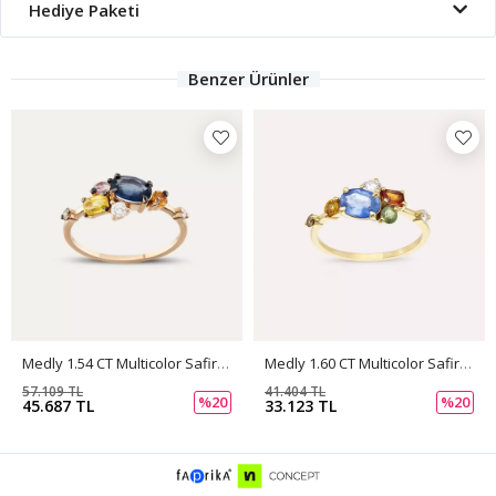
Hediye Paketi
Benzer Ürünler
Medly 1.54 CT Multicolor Safir Ve Pırlanta Taşlı Rose Altın Yüzük
Medly 1.60 CT Multicolor Safir Ve Pırlanta Taşlı Sarı Altın Yüzük
57.109 TL
41.404 TL
%20
%20
45.687 TL
33.123 TL