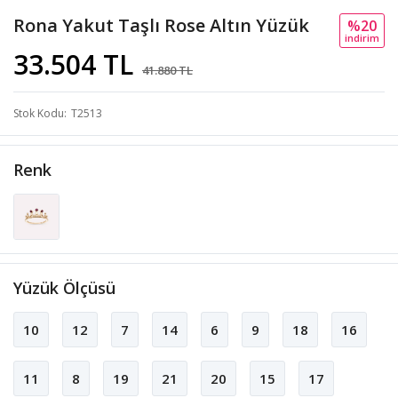
Rona Yakut Taşlı Rose Altın Yüzük
%20
i̇ndi̇ri̇m
33.504 TL
41.880 TL
Stok Kodu
T2513
Renk
Yüzük Ölçüsü
10
12
7
14
6
9
18
16
11
8
19
21
20
15
17