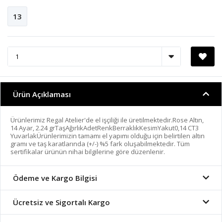
13
Ürün Açıklaması
Ürünlerimiz Regal Atelier'de el işçiliği ile üretilmektedir.Rose Altın,
14 Ayar, 2.24 grTaşAğırlıkAdetRenkBerraklıkKesimYakut0,14 CT3
YuvarlakÜrünlerimizin tamamı el yapımı olduğu için belirtilen altın
gramı ve taş karatlarında (+/-) %5 fark oluşabilmektedir. Tüm
sertifikalar ürünün nihai bilgilerine göre düzenlenir.
Ödeme ve Kargo Bilgisi
Ücretsiz ve Sigortalı Kargo