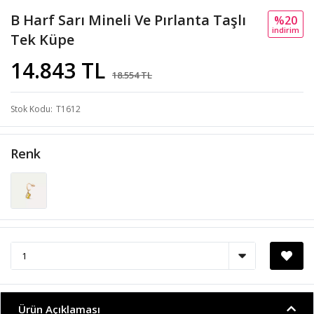
B Harf Sarı Mineli Ve Pırlanta Taşlı
%20
i̇ndi̇ri̇m
Tek Küpe
14.843 TL
18.554 TL
Stok Kodu
T1612
Renk
Ürün Açıklaması