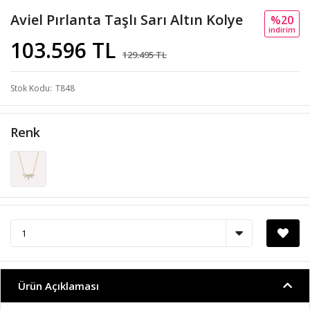
Aviel Pırlanta Taşlı Sarı Altın Kolye
%20
i̇ndi̇ri̇m
103.596 TL
129.495 TL
Stok Kodu
T848
Renk
Ürün Açıklaması