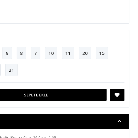
9
8
7
10
11
20
15
21
SEPETE EKLE
ktedir. Beyaz Altın, 14 Ayar, 1.58