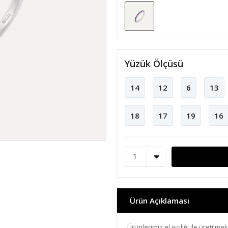
Yüzük Ölçüsü
14
12
6
13
18
17
19
16
Ürün Açıklaması
Ürünlerimiz el işçiliği ile üretilme