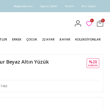
Mağazalarımız
Sipariş Takibi
Yardım
Bize Ulaşın
0
0
TLER
ERKEK
ÇOCUK
22 AYAR
8 AYAR
KOLEKSİYONLAR
ur Beyaz Altın Yüzük
%20
i̇ndi̇ri̇m
T483