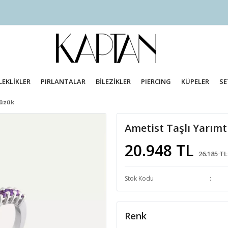
LEKLİKLER
PIRLANTALAR
BİLEZİKLER
PIERCING
KÜPELER
SE
Yüzük
Ametist Taşlı Yarımt
20.948 TL
26.185 TL
Stok Kodu
Renk