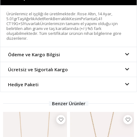
Ürünlerimiz el işçiliği ile üretilmektedir. Rose Altın, 14 Ayar,
5.01grTaşAğırlıkAdetRenkBerraklıkKesimPırlanta0,41
CT19G+SIYuvarlakÜrünlerimizin tamamı el yapımı olduğu için
belirtilen altın gramı ve taş karatlarında (+/-) %5 fark
oluşabilmektedir. Tüm sertifikalar ürünün nihai bilgilerine göre
düzenlenir.
Ödeme ve Kargo Bilgisi
Ücretsiz ve Sigortalı Kargo
Hediye Paketi
Benzer Ürünler