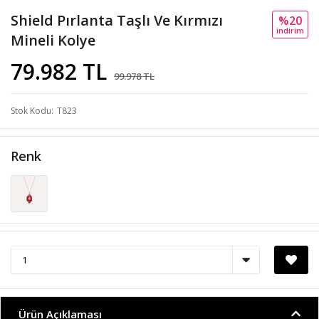
Shield Pırlanta Taşlı Ve Kırmızı
%20
i̇ndi̇ri̇m
Mineli Kolye
79.982 TL
99.978 TL
Stok Kodu
T823
Renk
Ürün Açıklaması