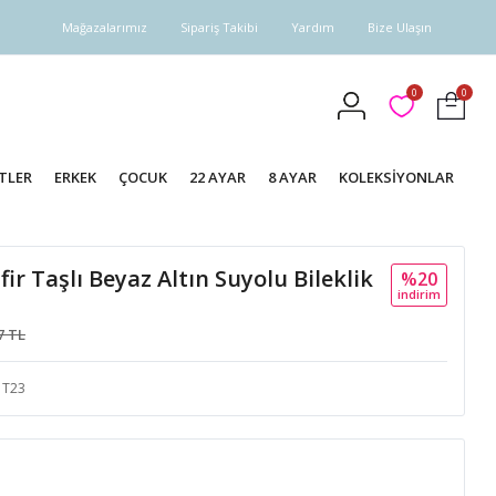
Mağazalarımız
Sipariş Takibi
Yardım
Bize Ulaşın
0
0
TLER
ERKEK
ÇOCUK
22 AYAR
8 AYAR
KOLEKSİYONLAR
fir Taşlı Beyaz Altın Suyolu Bileklik
%20
i̇ndi̇ri̇m
7 TL
T23