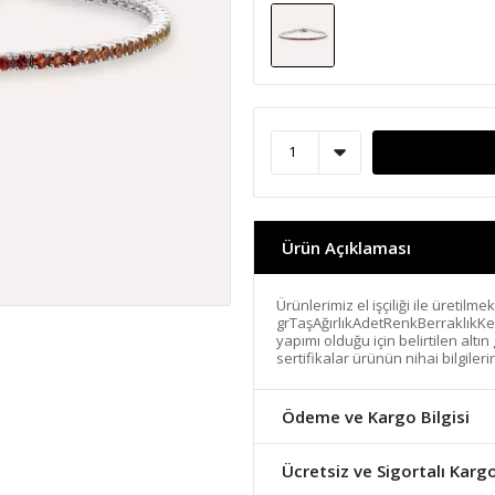
Ürün Açıklaması
Ürünlerimiz el işçiliği ile üretilme
grTaşAğırlıkAdetRenkBerraklıkKes
yapımı olduğu için belirtilen altı
sertifikalar ürünün nihai bilgiler
Ödeme ve Kargo Bilgisi
Ücretsiz ve Sigortalı Karg