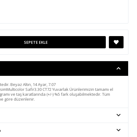
SEPETE EKLE
ktedir. Beyaz Altın, 14 Ayar, 7.07
imMulticolor Safir3.30 CT72 Yuvarlak Ürünlerimizin tamamı el
n gramı ve taş karatlarında (+/-) %5 fark oluşabilmektedir. Tüm
ine göre düzenlenir.
o