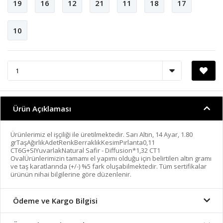
19
16
12
21
11
18
17
10
Ürün Açıklaması
Ürünlerimiz el işçiliği ile üretilmektedir. Sarı Altın, 14 Ayar, 1.80
grTaşAğırlıkAdetRenkBerraklıkKesimPırlanta0,11
CT6G+SIYuvarlakNatural Safir - Diffusion*1,32 CT1
OvalÜrünlerimizin tamamı el yapımı olduğu için belirtilen altın gramı
ve taş karatlarında (+/-) %5 fark oluşabilmektedir. Tüm sertifikalar
ürünün nihai bilgilerine göre düzenlenir.
Ödeme ve Kargo Bilgisi