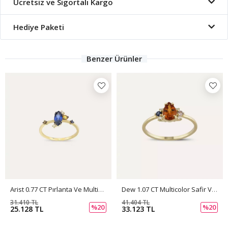
Ücretsiz ve Sigortalı Kargo
Hediye Paketi
Benzer Ürünler
Arist 0.77 CT Pırlanta Ve Multicolor Safir Taşlı Sarı Altın Yüzük
Dew 1.07 CT Multicolor Safir Ve Pırlanta Taşlı Sarı Altın Yüzük
31.410 TL
41.404 TL
%20
%20
25.128 TL
33.123 TL