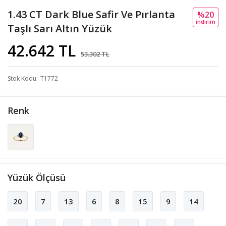
1.43 CT Dark Blue Safir Ve Pırlanta
%20
i̇ndi̇ri̇m
Taşlı Sarı Altın Yüzük
42.642 TL
53.302 TL
Stok Kodu
T1772
Renk
Yüzük Ölçüsü
20
7
13
6
8
15
9
14