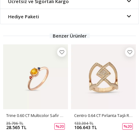
Ücretsiz ve Sigortalı Kargo
Hediye Paketi
Benzer Ürünler
Trine 0.60 CT Multicolor Safir Taşlı Rose Altın Yüzük
Centro 0.64 CT Pırlanta Taşlı Rose Altın Yüzük
35.706 TL
133.304 TL
%20
%20
28.565 TL
106.643 TL