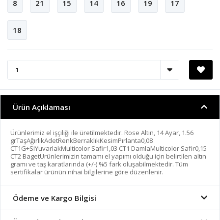
8
21
15
14
16
19
17
18
Ürün Açıklaması
Ürünlerimiz el işçiliği ile üretilmektedir. Rose Altın, 14 Ayar, 1.56
grTaşAğırlıkAdetRenkBerraklıkKesimPırlanta0,08
CT1G+SIYuvarlakMulticolor Safir1,03 CT1 DamlaMulticolor Safir0,15
CT2 BagetÜrünlerimizin tamamı el yapımı olduğu için belirtilen altın
gramı ve taş karatlarında (+/-) %5 fark oluşabilmektedir. Tüm
sertifikalar ürünün nihai bilgilerine göre düzenlenir.
Ödeme ve Kargo Bilgisi