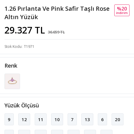
1.26 Pırlanta Ve Pink Safir Taşlı Rose
%20
i̇ndi̇ri̇m
Altın Yüzük
29.327 TL
36.659 TL
Stok Kodu
T1971
Renk
Yüzük Ölçüsü
9
12
11
10
7
13
6
20