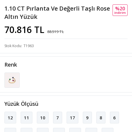
1.10 CT Pırlanta Ve Değerli Taşlı Rose
%20
i̇ndi̇ri̇m
Altın Yüzük
70.816 TL
88.519 TL
Stok Kodu
T1963
Renk
Yüzük Ölçüsü
12
11
10
7
17
9
8
6