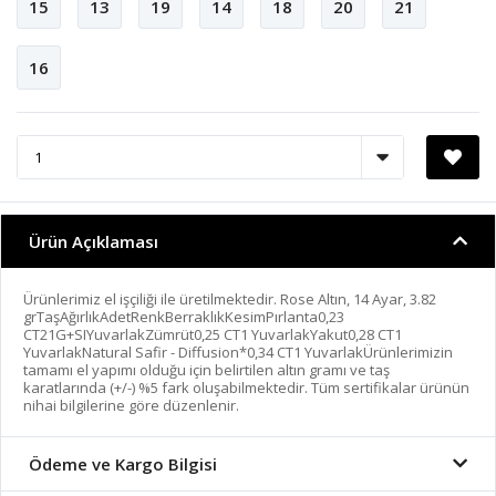
15
13
19
14
18
20
21
16
Ürün Açıklaması
Ürünlerimiz el işçiliği ile üretilmektedir. Rose Altın, 14 Ayar, 3.82
grTaşAğırlıkAdetRenkBerraklıkKesimPırlanta0,23
CT21G+SIYuvarlakZümrüt0,25 CT1 YuvarlakYakut0,28 CT1
YuvarlakNatural Safir - Diffusion*0,34 CT1 YuvarlakÜrünlerimizin
tamamı el yapımı olduğu için belirtilen altın gramı ve taş
karatlarında (+/-) %5 fark oluşabilmektedir. Tüm sertifikalar ürünün
nihai bilgilerine göre düzenlenir.
Ödeme ve Kargo Bilgisi