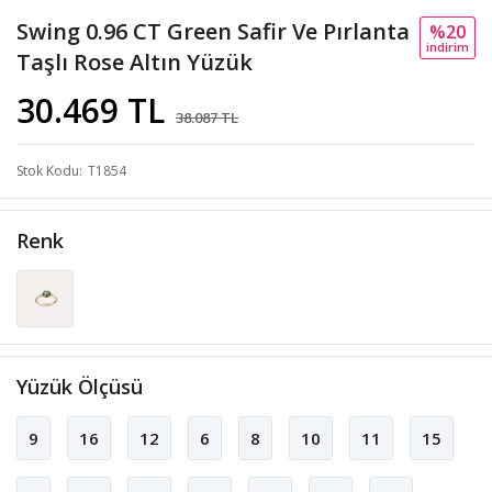
Swing 0.96 CT Green Safir Ve Pırlanta
%20
i̇ndi̇ri̇m
Taşlı Rose Altın Yüzük
30.469 TL
38.087 TL
Stok Kodu
T1854
Renk
Yüzük Ölçüsü
9
16
12
6
8
10
11
15