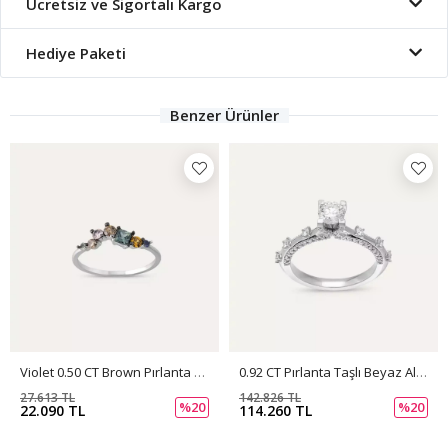
Ücretsiz ve Sigortalı Kargo
Hediye Paketi
Benzer Ürünler
Violet 0.50 CT Brown Pırlanta Ve Multicolor Safir Taşlı Beyaz Altın Yüzük
0.92 CT Pırlanta Taşlı Beyaz Altın Yüzük
27.613 TL
142.826 TL
%20
%20
22.090 TL
114.260 TL