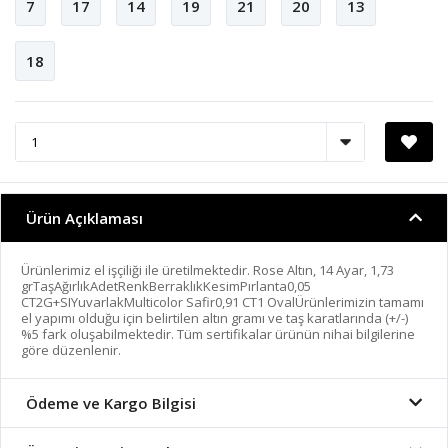
7
17
14
19
21
20
13
18
Ürün Açıklaması
Ürünlerimiz el işçiliği ile üretilmektedir. Rose Altın, 14 Ayar, 1,73
grTaşAğırlıkAdetRenkBerraklıkKesimPırlanta0,05
CT2G+SIYuvarlakMulticolor Safir0,91 CT1 OvalÜrünlerimizin tamamı
el yapımı olduğu için belirtilen altın gramı ve taş karatlarında (+/-)
%5 fark oluşabilmektedir. Tüm sertifikalar ürünün nihai bilgilerine
göre düzenlenir.
Ödeme ve Kargo Bilgisi