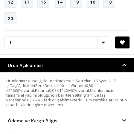
12
17
15
14
19
16
18
20
Ürün Açıklaması
Ürünlerimiz el işçiliği ile üretilmektedir. Sarı Altın, 18 Ayar, 2.17
grTaşAğırlıkAdetRenkBerraklıkKesimPırlanta0,50
CT1GSIYuvarlakPırlanta0,07 CT12G+SIYuvarlakÜrünlerimizin
tamamı el yapımı olduğu için belirtilen altın gramı ve taş
karatlarında (+/-) %5 fark oluşabilmektedir. Tüm sertifikalar ürünün
nihai bilgilerine göre düzenlenir.
Ödeme ve Kargo Bilgisi