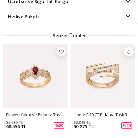
Ücretsiz ve Sigortalı Kargo
Hediye Paketi
Benzer Ürünler
Elowen Yakut Ve Pırlanta Taşlı Rose Altın Yüzük
Linear 0.10 CT Pırlanta Taşlı Rose Altın Yüzük
85.695 TL
62.843 TL
%20
%20
68.556 TL
50.275 TL