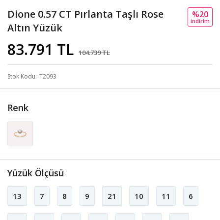
Dione 0.57 CT Pırlanta Taşlı Rose
%20
i̇ndi̇ri̇m
Altın Yüzük
83.791 TL
104.739 TL
Stok Kodu
T2093
Renk
Yüzük Ölçüsü
13
7
8
9
21
10
11
6