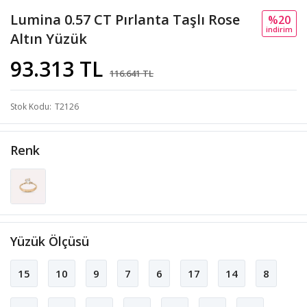
Lumina 0.57 CT Pırlanta Taşlı Rose
%20
i̇ndi̇ri̇m
Altın Yüzük
93.313 TL
116.641 TL
Stok Kodu
T2126
Renk
Yüzük Ölçüsü
15
10
9
7
6
17
14
8