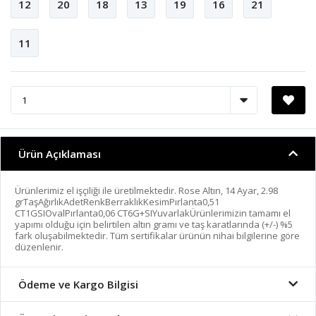
12
20
18
13
19
16
21
11
Ürün Açıklaması
Ürünlerimiz el işçiliği ile üretilmektedir. Rose Altın, 14 Ayar, 2.98
grTaşAğırlıkAdetRenkBerraklıkKesimPırlanta0,51
CT1GSIOvalPırlanta0,06 CT6G+SIYuvarlakÜrünlerimizin tamamı el
yapımı olduğu için belirtilen altın gramı ve taş karatlarında (+/-) %5
fark oluşabilmektedir. Tüm sertifikalar ürünün nihai bilgilerine göre
düzenlenir.
Ödeme ve Kargo Bilgisi