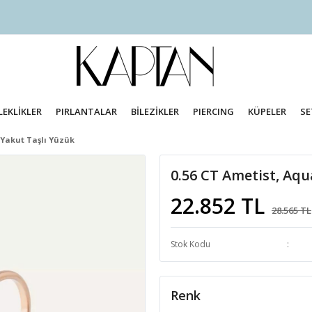
LEKLİKLER
PIRLANTALAR
BİLEZİKLER
PIERCING
KÜPELER
SE
 Yakut Taşlı Yüzük
0.56 CT Ametist, Aqu
22.852 TL
28.565 TL
Stok Kodu
Renk