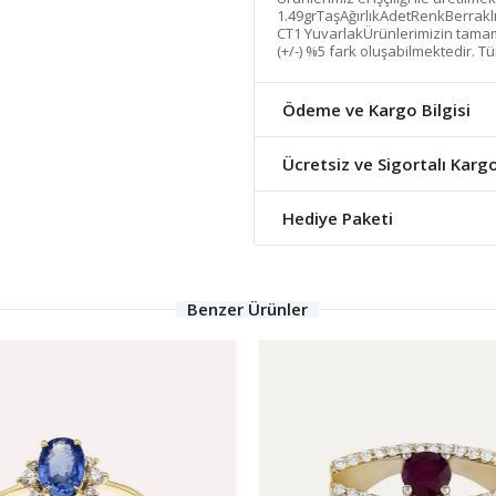
1.49grTaşAğırlıkAdetRenkBerrakl
CT1 YuvarlakÜrünlerimizin tamamı 
(+/-) %5 fark oluşabilmektedir. Tü
Ödeme ve Kargo Bilgisi
Ücretsiz ve Sigortalı Karg
Hediye Paketi
Benzer Ürünler