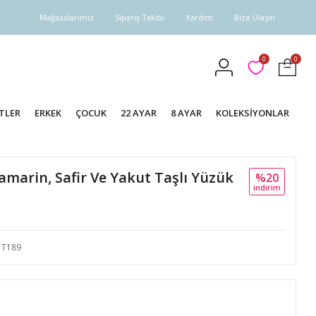
Mağazalarımız
Sipariş Takibi
Yardım
Bize Ulaşın
0
0
TLER
ERKEK
ÇOCUK
22 AYAR
8 AYAR
KOLEKSİYONLAR
amarin, Safir Ve Yakut Taşlı Yüzük
%20
i̇ndi̇ri̇m
T189