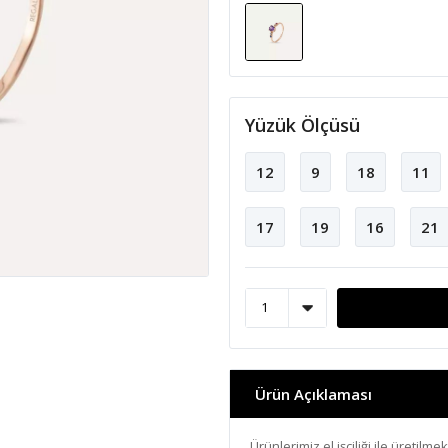
Yüzük Ölçüsü
12
9
18
11
17
19
16
21
Ürün Açıklaması
Ürünlerimiz el işçiliği ile üretilme