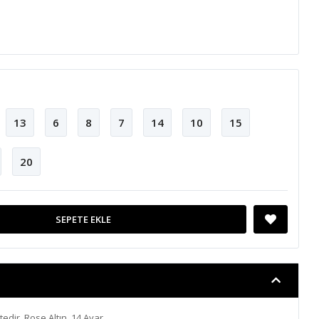
13
6
8
7
14
10
15
20
SEPETE EKLE
ktedir. Rose Altın, 14 Ayar,