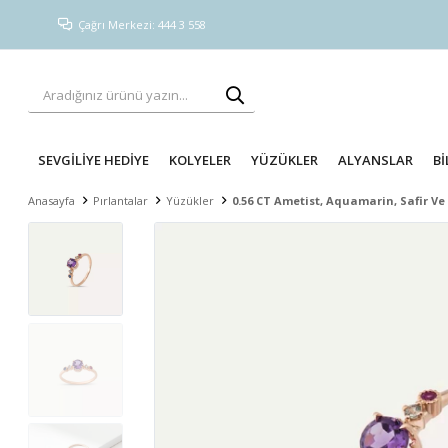
Çağrı Merkezi: 444 3 558
SEVGİLİYE HEDİYE
KOLYELER
YÜZÜKLER
ALYANSLAR
Bİ
Anasayfa
Pırlantalar
Yüzükler
0.56 CT Ametist, Aquamarin, Safir Ve