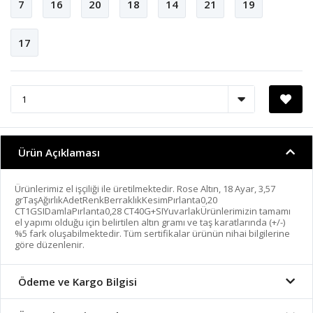
7
16
20
18
14
21
19
17
Ürün Açıklaması
Ürünlerimiz el işçiliği ile üretilmektedir. Rose Altın, 18 Ayar, 3,57
grTaşAğırlıkAdetRenkBerraklıkKesimPırlanta0,20
CT1GSIDamlaPırlanta0,28 CT40G+SIYuvarlakÜrünlerimizin tamamı
el yapımı olduğu için belirtilen altın gramı ve taş karatlarında (+/-)
%5 fark oluşabilmektedir. Tüm sertifikalar ürünün nihai bilgilerine
göre düzenlenir.
Ödeme ve Kargo Bilgisi