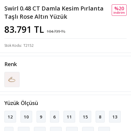
Swirl 0.48 CT Damla Kesim Pırlanta
%20
i̇ndi̇ri̇m
Taşlı Rose Altın Yüzük
83.791 TL
104.739 TL
Stok Kodu
T2152
Renk
Yüzük Ölçüsü
12
10
9
6
11
15
8
13