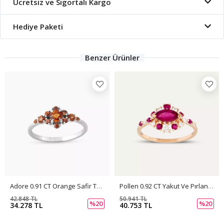
Ücretsiz ve Sigortalı Kargo
Hediye Paketi
Benzer Ürünler
Adore 0.91 CT Orange Safir Taşlı Beyaz Altın Yüzük
Pollen 0.92 CT Yakut Ve Pırlanta Taşlı Rose Altın Yüzük
42.848 TL
50.941 TL
%20
%20
34.278 TL
40.753 TL