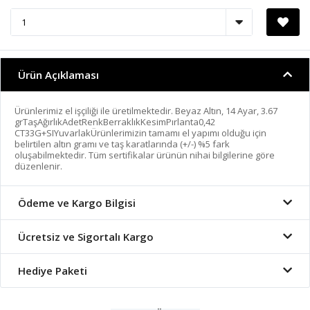
Ürün Açıklaması
Ürünlerimiz el işçiliği ile üretilmektedir. Beyaz Altın, 14 Ayar, 3.67
grTaşAğırlıkAdetRenkBerraklıkKesimPırlanta0,42
CT33G+SIYuvarlakÜrünlerimizin tamamı el yapımı olduğu için
belirtilen altın gramı ve taş karatlarında (+/-) %5 fark
oluşabilmektedir. Tüm sertifikalar ürünün nihai bilgilerine göre
düzenlenir.
Ödeme ve Kargo Bilgisi
Ücretsiz ve Sigortalı Kargo
Hediye Paketi