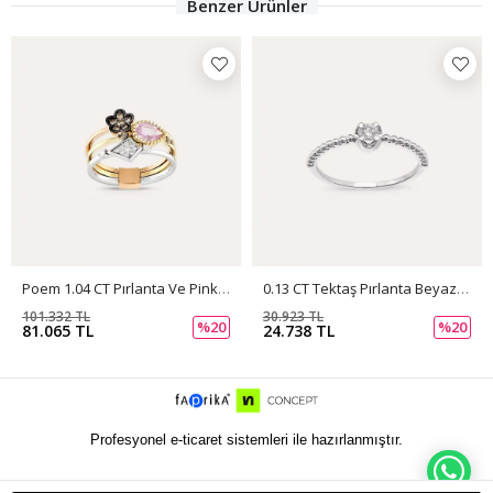
Benzer Ürünler
Poem 1.04 CT Pırlanta Ve Pink Safir Taşlı Yüzük
0.13 CT Tektaş Pırlanta Beyaz Altın Yüzük
101.332 TL
30.923 TL
%20
%20
81.065 TL
24.738 TL
Profesyonel e-ticaret sistemleri ile hazırlanmıştır.
WH