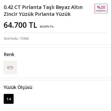
0.42 CT Pırlanta Taşlı Beyaz Altın
%20
i̇ndi̇ri̇m
Zincir Yüzük Pırlanta Yüzük
64.700 TL
80.875 TL
Stok Kodu
T2086
Renk
Yüzük Ölçüsü
14