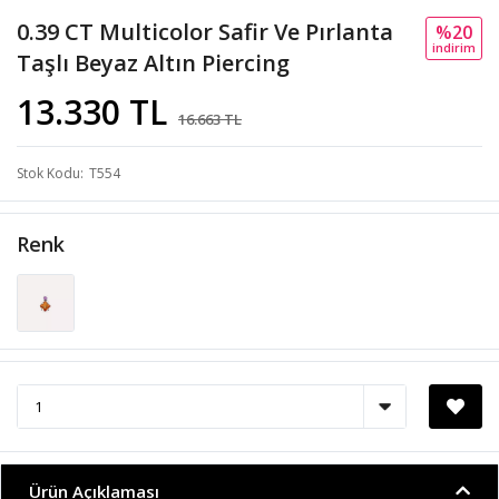
0.39 CT Multicolor Safir Ve Pırlanta
%20
i̇ndi̇ri̇m
Taşlı Beyaz Altın Piercing
13.330 TL
16.663 TL
Stok Kodu
T554
Renk
Ürün Açıklaması