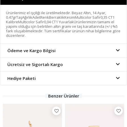
Ürünlerimiz el işçiliği ile üretilmektedir. Beyaz Altın, 14 Ayar,
0.47grTaşAğırlıkAdetRenkBerraklıkKesimMulticolor Safir0,35 CT1
KalibreMulticolor Safir0,04 CT1 YuvarlakÜrünlerimizin tamamı el
yapımı olduğu için belirtilen altın gramı ve taş karatlarında (+/-) %5
fark oluşabilmektedir. Tüm sertifikalar ürünün nihai bilgilerine göre
düzenlenir.
Ödeme ve Kargo Bilgisi
Ücretsiz ve Sigortalı Kargo
Hediye Paketi
Benzer Ürünler