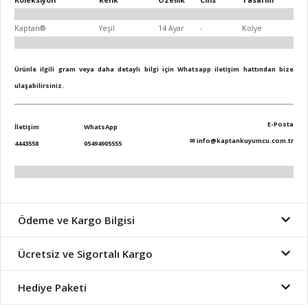
Koleksiyon
Renk
Özellik
Cins
Tasarım
Kaptan®
Yeşil
14 Ayar
-
Kolye
Ürünle ilgili gram veya daha detaylı bilgi için Whatsapp iletişim hattından bize
ulaşabilirsiniz.
E-Posta
İletişim
WhatsApp
✉
info@kaptankuyumcu.com.tr
4443558
05494905555
Ödeme ve Kargo Bilgisi
Ücretsiz ve Sigortalı Kargo
Hediye Paketi