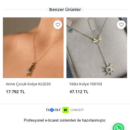
Benzer Ürünler
Anne Çocuk Kolye KL0230
Yıldız Kolye Y00103
17.792 TL
47.112 TL
Profesyonel e-ticaret sistemleri ile hazırlanmıştır.
WH