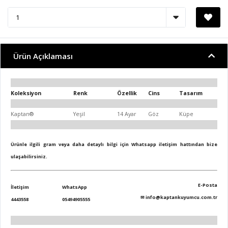
Ürün Açıklaması
Koleksiyon
Renk
Özellik
Cins
Tasarım
Kaptan®
Yeşil
14 Ayar
Göz
Küpe
Ürünle ilgili gram veya daha detaylı bilgi için Whatsapp iletişim hattından bize
ulaşabilirsiniz.
E-Posta
İletişim
WhatsApp
✉
info@kaptankuyumcu.com.tr
4443558
05494905555