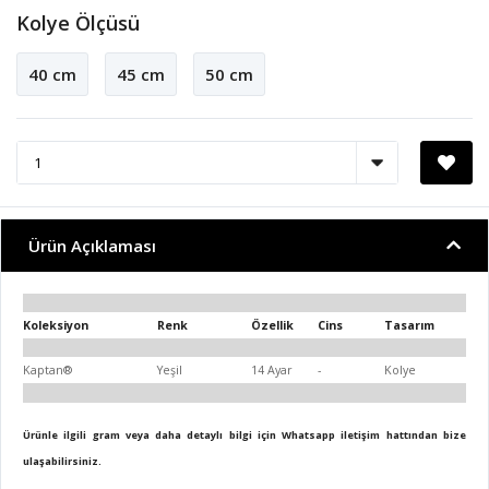
Kolye Ölçüsü
40 cm
45 cm
50 cm
Ürün Açıklaması
Koleksiyon
Renk
Özellik
Cins
Tasarım
Kaptan®
Yeşil
14 Ayar
-
Kolye
Ürünle ilgili gram veya daha detaylı bilgi için Whatsapp iletişim hattından bize
ulaşabilirsiniz.