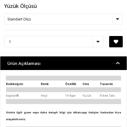
Yüzük Ölçüsü
Ürün Açıklaması
Koleksiyon
Renk
Özellik
Cins
Tasarım
Kaptan®
Yeşil
14 Ayar
Yüzük
Erkek Takı
Ürünle ilgili gram veya daha detaylı bilgi için Whatsapp iletişim hattından bize
ulaşabilirsiniz.