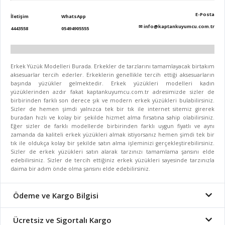
E-Posta
İletişim
WhatsApp
✉
info@kaptankuyumcu.com.tr
4443558
05494905555
Erkek Yüzük Modelleri Burada. Erkekler de tarzlarını tamamlayacak birtakım
aksesuarlar tercih ederler. Erkeklerin genellikle tercih ettiği aksesuarların
başında yüzükler gelmektedir. Erkek yüzükleri modelleri kadın
yüzüklerinden azdır fakat kaptankuyumcu.com.tr adresimizde sizler de
birbirinden farklı son derece şık ve modern erkek yüzükleri bulabilirsiniz.
Sizler de hemen şimdi yalnızca tek bir tık ile internet sitemiz girerek
buradan hızlı ve kolay bir şekilde hizmet alma fırsatına sahip olabilirsiniz.
Eğer sizler de farklı modellerde birbirinden farklı uygun fiyatlı ve aynı
zamanda da kaliteli erkek yüzükleri almak istiyorsanız hemen şimdi tek bir
tık ile oldukça kolay bir şekilde satın alma işleminizi gerçekleştirebilirsiniz.
Sizler de erkek yüzükleri satın alarak tarzınızı tamamlama şansını elde
edebilirsiniz. Sizler de tercih ettiğiniz erkek yüzükleri sayesinde tarzınızla
daima bir adım önde olma şansını elde edebilirsiniz.
Ödeme ve Kargo Bilgisi
Ücretsiz ve Sigortalı Kargo