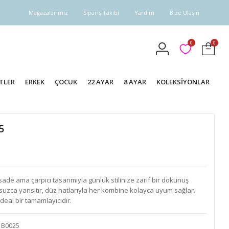
Mağazalarımız
Sipariş Takibi
Yardım
Bize Ulaşın
0
0
TLER
ERKEK
ÇOCUK
22 AYAR
8 AYAR
KOLEKSİYONLAR
5
ade ama çarpıcı tasarımıyla günlük stilinize zarif bir dokunuş
rsuzca yansıtır, düz hatlarıyla her kombine kolayca uyum sağlar.
deal bir tamamlayıcıdır.
B0025