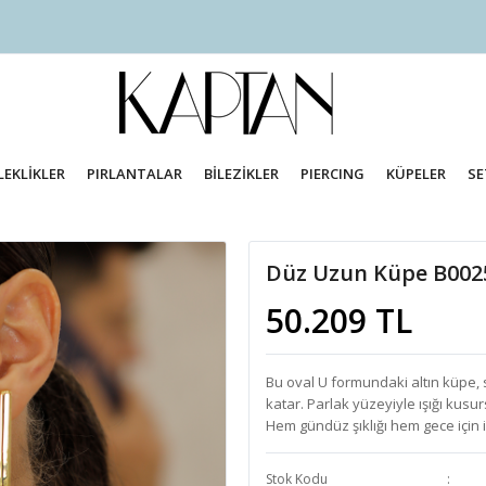
LEKLİKLER
PIRLANTALAR
BİLEZİKLER
PIERCING
KÜPELER
SE
Düz Uzun Küpe B002
50.209 TL
Bu oval U formundaki altın küpe, s
katar. Parlak yüzeyiyle ışığı kusu
Hem gündüz şıklığı hem gece için i
Stok Kodu