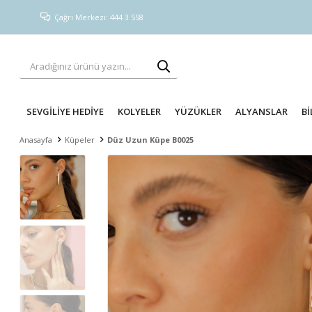
Çağrı Merkezi: 444 3 558
SEVGİLİYE HEDİYE
KOLYELER
YÜZÜKLER
ALYANSLAR
Bİ
Anasayfa
Küpeler
Düz Uzun Küpe B0025