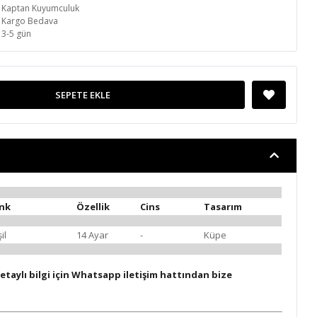
Kaptan Kuyumculuk
Kargo Bedava
3-5 gün
SEPETE EKLE
nk
Özellik
Cins
Tasarım
il
14 Ayar
-
Küpe
etaylı bilgi için Whatsapp iletişim hattından bize