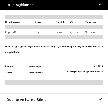
Ürün Açıklaması
Koleksiyon
Renk
Özellik
Cins
Tasarım
Kaptan®
Yeşil
14 Ayar
Çocuk
Nazarlık
Ürünle ilgili gram veya daha detaylı bilgi için Whatsapp iletişim hattından bize
ulaşabilirsiniz.
E-Posta
İletişim
WhatsApp
✉
info@kaptankuyumcu.com.tr
4443558
05494905555
Ödeme ve Kargo Bilgisi