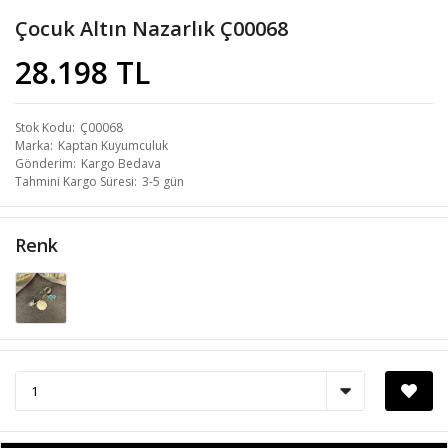
Çocuk Altın Nazarlık Ç00068
28.198 TL
Stok Kodu
Ç00068
Marka
Kaptan Kuyumculuk
Gönderim
Kargo Bedava
Tahmini Kargo Süresi
3-5 gün
Renk