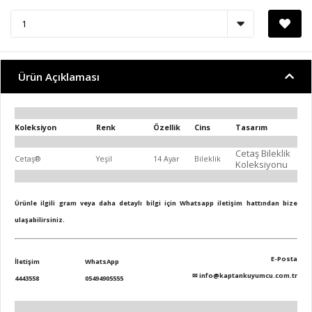
Ürün Açıklaması
Koleksiyon
Renk
Özellik
Cins
Tasarım
Cetaş Bileklik
Cetaş®
Yeşil
14 Ayar
Bileklik
Koleksiyonu
Ürünle ilgili gram veya daha detaylı bilgi için Whatsapp iletişim hattından bize
ulaşabilirsiniz.
E-Posta
İletişim
WhatsApp
✉
info@kaptankuyumcu.com.tr
4443558
05494905555