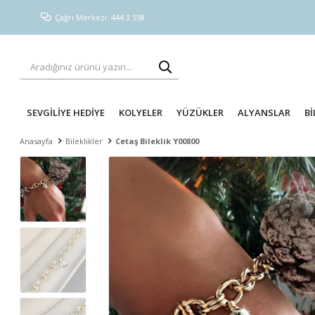
Çağrı Merkezi: 444 3 558
SEVGİLİYE HEDİYE
KOLYELER
YÜZÜKLER
ALYANSLAR
Bİ
Anasayfa
Bileklikler
Cetaş Bileklik Y00800