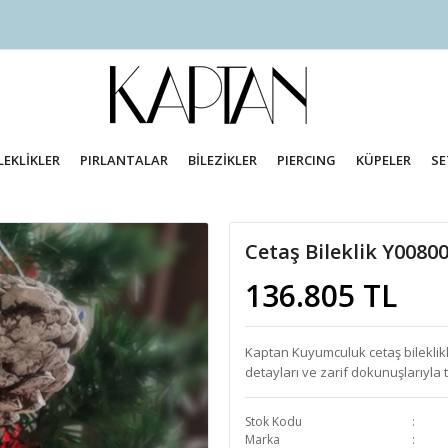
LEKLİKLER
PIRLANTALAR
BİLEZİKLER
PIERCING
KÜPELER
SE
Cetaş Bileklik Y0080
136.805 TL
Kaptan Kuyumculuk cetaş bileklikler
detayları ve zarif dokunuşlarıyla 
Stok Kodu
Marka