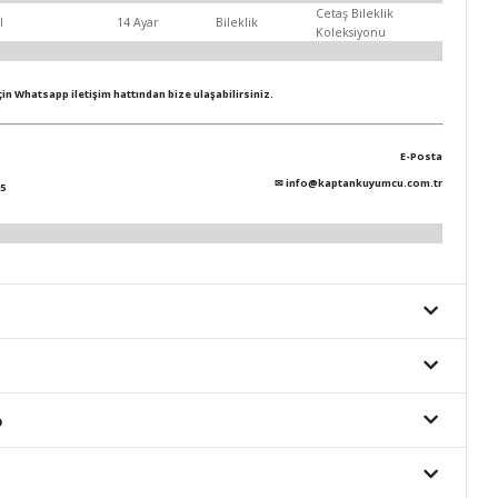
Cetaş Bileklik
l
14 Ayar
Bileklik
Koleksiyonu
için Whatsapp iletişim hattından bize ulaşabilirsiniz.
E-Posta
✉
info@kaptankuyumcu.com.tr
5
o