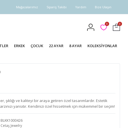
Mağazalarımız
Sipariş Takibi
Yardım
Bize Ulaşın
0
0
TLER
ERKEK
ÇOCUK
22 AYAR
8 AYAR
KOLEKSİYONLAR
0
, şıklığı ve kaliteyi bir araya getiren özel tasarımlardır. Estetik
tarzınızı yansıtır. Kendinizi özel hissetmek için mükemmel bir seçim!
BLKK1000426
Cetaş Jewelry