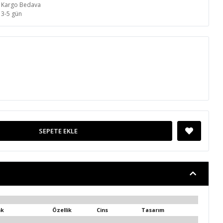
Kargo Bedava
3-5 gün
SEPETE EKLE
nk
Özellik
Cins
Tasarım