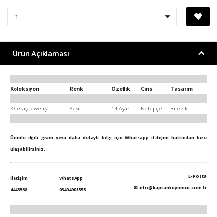
Ürün Açıklaması
Koleksiyon
Renk
Özellik
Cins
Tasarım
KCetaş Jewelry
Yeşil
14 Ayar
Kelepçe
Bilezik
Ürünle ilgili gram veya daha detaylı bilgi için Whatsapp iletişim hattından bize
ulaşabilirsiniz.
E-Posta
İletişim
WhatsApp
✉
info@kaptankuyumcu.com.tr
4443558
05494905555