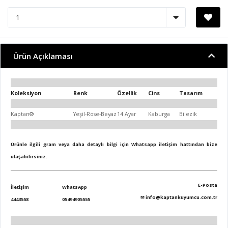
Ürün Açıklaması
Koleksiyon
Renk
Özellik
Cins
Tasarım
Kaptan®
Yeşil-Rose-Beyaz
14 Ayar
Kaburga
Bilezik
Ürünle ilgili gram veya daha detaylı bilgi için Whatsapp iletişim hattından bize
ulaşabilirsiniz.
E-Posta
İletişim
WhatsApp
✉
info@kaptankuyumcu.com.tr
4443558
05494905555